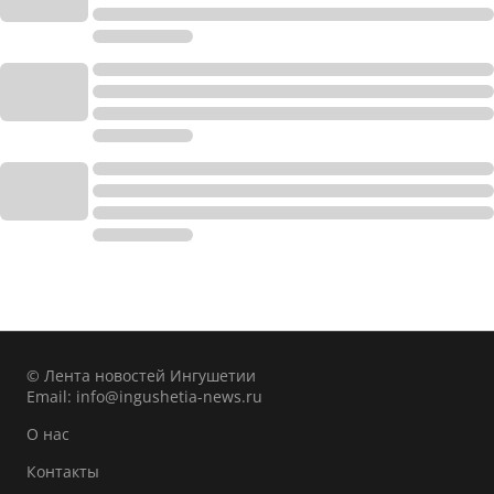
© Лента новостей Ингушетии
Email:
info@ingushetia-news.ru
О нас
Контакты