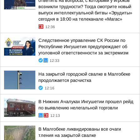
ответить на вопросы, с которыми у игроков
возникли трудности? Тогда смотрите новый
выпуск интеллектуальной битвы «Эрудиты»
сегодня в 18:00 на телеканале «Магас»
12:36
Следственное управление СК России по
Республике Ингушетия предупреждает об
уголовной ответственности за экстремизм
12:33
На закрытой городской свалке в Малгобеке
продолжается расчистка
12:16
В Нижних Ачалуках Ингушетии прошел рейд
по выявлению нелегальной торговли
12:13
В Малгобеке ликвидированы все очаги
тления на закрытой свалке