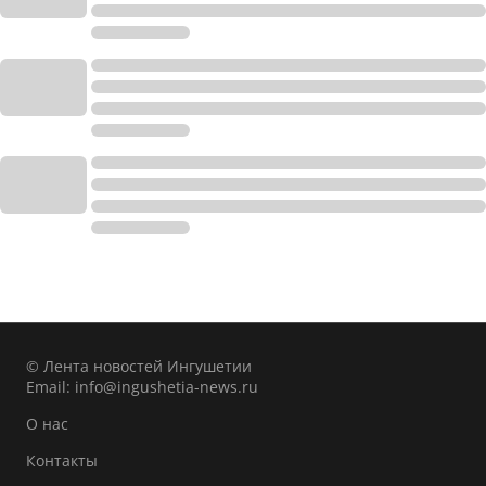
© Лента новостей Ингушетии
Email:
info@ingushetia-news.ru
О нас
Контакты