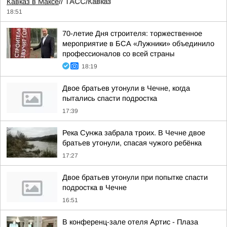
Кавказ в Максе
//
ТАСС/Кавказ
18:51
70-летие Дня строителя: торжественное
мероприятие в БСА «Лужники» объединило
профессионалов со всей страны
18:19
Двое братьев утонули в Чечне, когда
пытались спасти подростка
17:39
Река Сунжа забрала троих. В Чечне двое
братьев утонули, спасая чужого ребёнка
17:27
Двое братьев утонули при попытке спасти
подростка в Чечне
16:51
В конференц-зале отеля Артис - Плаза