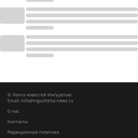
© Лента новостей Ингушетии
Email:
info@ingushetia-news.ru
О нас
Контакты
Редакционная политика