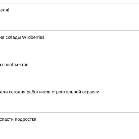
теля!
а склады Wildberries
и соцобъектов
вали сегодня работников строительной отрасли
 спасти подростка