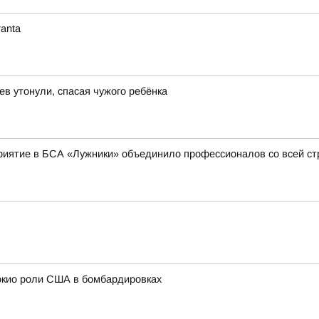
anta
ев утонули, спасая чужого ребёнка
приятие в БСА «Лужники» объединило профессионалов со всей с
окио роли США в бомбардировках