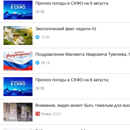
Прогноз погоды в СКФО на 8 августа:
09:09
Экологический факт недели #1
15:01
Поздравление Магомета Умаровича Тумгоева, 
09:15
Прогноз погоды в СКФО на 8 августа:
09:09
Внимание, видео может быть тяжёлым для вос
Вчера, 23:21