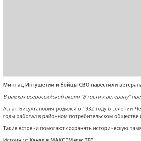
Миннац Ингушетии и бойцы СВО навестили ветерана
В рамках всероссийской акции "В гости к ветерану" п
Аслан Бисултанович родился в 1932 году в селении Ч
годы работал в районном потребительском обществе и
Такие встречи помогают сохранять историческую памя
Источник:
Канал в МАКС "Магас ТВ"