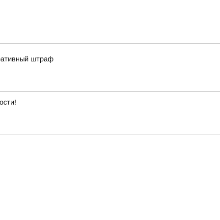
тративный штраф
ости!