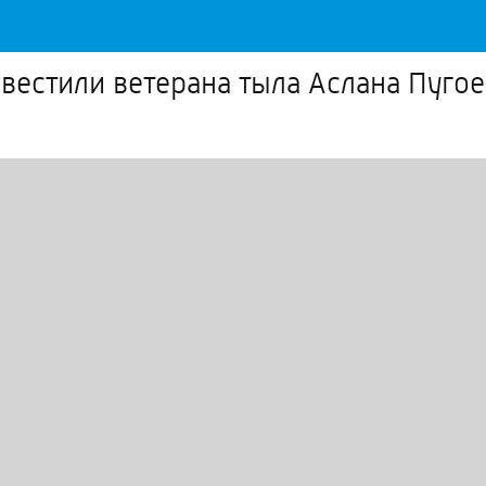
естили ветерана тыла Аслана Пугое