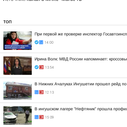
ТОП
При первой же проверке инспектор Госавтоин
14:00
Ирина Волк: МВД России напоминает: кроссовы
13:54
В Нижних Ачалуках Ингушетии прошел рейд по
12:13
В ингушском лагере "Нефтяник" прошла профи
15:09