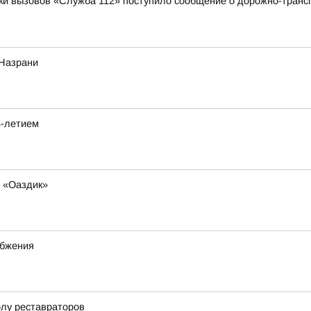
отки вызовов «Служба 112» поступило сообщение о дорожно-трансп
 Назрани
4-летием
е «Оаздик»
абжения
олу реставраторов