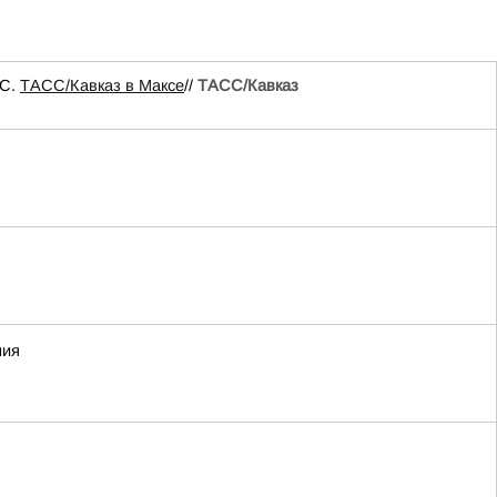
ЧС.
ТАСС/Кавказ в Максе
//
ТАСС/Кавказ
ния