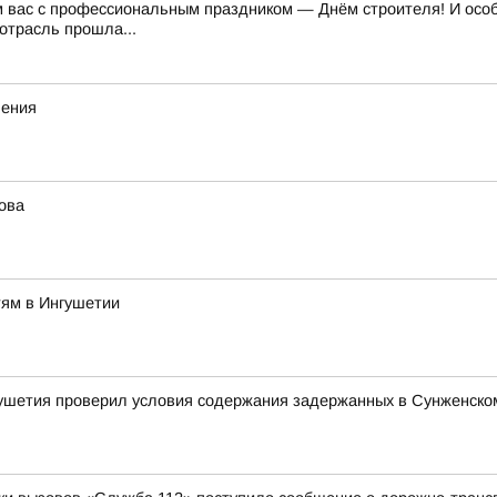
м вас с профессиональным праздником — Днём строителя! И особе
отрасль прошла...
ления
ова
тям в Ингушетии
ушетия проверил условия содержания задержанных в Сунженско