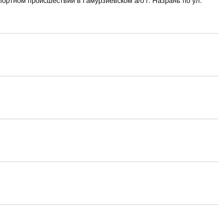
ортном происшествии в Гамурзиевском а/о г. Назрань по ул.