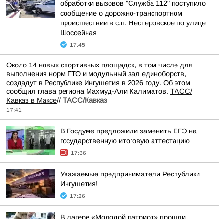
обработки вызовов "Служба 112" поступило
сообщение о дорожно-транспортном
происшествии в с.п. Нестеровское по улице
Шоссейная
17:45
Около 14 новых спортивных площадок, в том числе для
выполнения норм ГТО и модульный зал единоборств,
создадут в Республике Ингушетия в 2026 году. Об этом
сообщил глава региона Махмуд-Али Калиматов.
ТАСС/
Кавказ в Максе
//
ТАСС/Кавказ
17:41
В Госдуме предложили заменить ЕГЭ на
государственную итоговую аттестацию
17:36
Уважаемые предприниматели Республики
Ингушетия!
17:26
В лагере «Молодой патриот» прошли