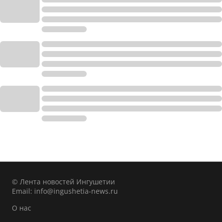
© Лента новостей Ингушетии
Email:
info@ingushetia-news.ru
О нас