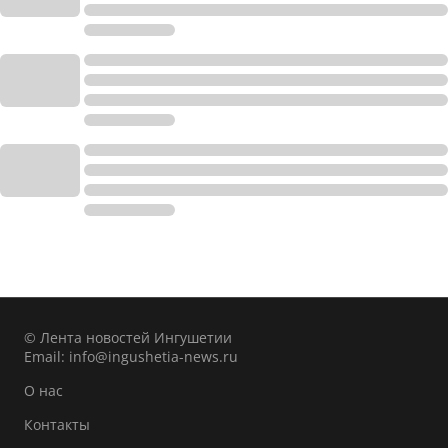
© Лента новостей Ингушетии
Email:
info@ingushetia-news.ru
О нас
Контакты