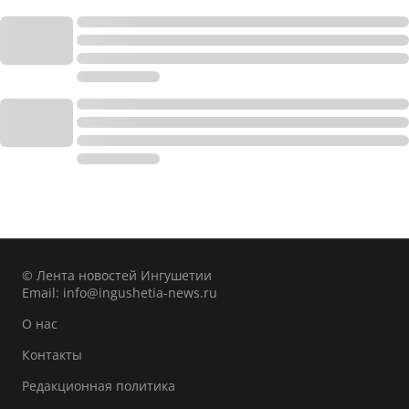
© Лента новостей Ингушетии
Email:
info@ingushetia-news.ru
О нас
Контакты
Редакционная политика