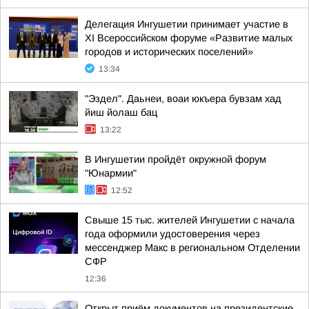
Делегация Ингушетии принимает участие в
XI Всероссийском форуме «Развитие малых
городов и исторических поселений»
13:34
"Эздел". Даьнеи, воаи юкъера бувзам хад
йиш йолаш бац
13:22
В Ингушетии пройдёт окружной форум
"Юнармии"
12:52
Свыше 15 тыс. жителей Ингушетии с начала
года оформили удостоверения через
мессенджер Макс в региональном Отделении
СФР
12:36
Открыт приём документов на президентские