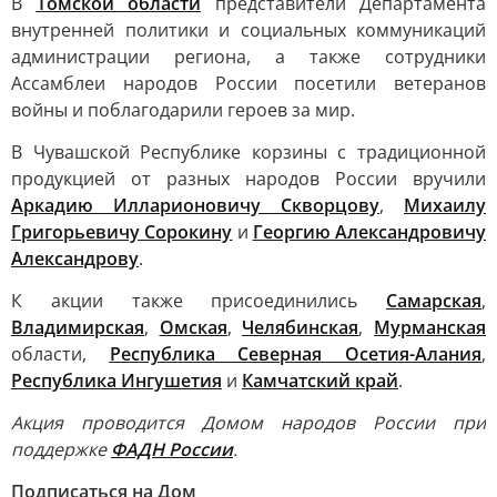
В
Томской области
представители Департамента
внутренней политики и социальных коммуникаций
администрации региона, а также сотрудники
Ассамблеи народов России посетили ветеранов
войны и поблагодарили героев за мир.
В Чувашской Республике корзины с традиционной
продукцией от разных народов России вручили
Аркадию Илларионовичу Скворцову
,
Михаилу
Григорьевичу Сорокину
и
Георгию Александровичу
Александрову
.
К акции также присоединились
Самарская
,
Владимирская
,
Омская
,
Челябинская
,
Мурманская
области,
Республика Северная Осетия-Алания
,
Республика Ингушетия
и
Камчатский край
.
Акция проводится Домом народов России при
поддержке
ФАДН России
.
Подписаться на Дом