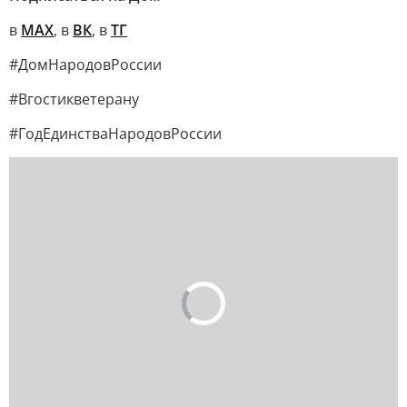
в
МАХ
, в
ВК
, в
ТГ
#ДомНародовРоссии
#Вгостикветерану
#ГодЕдинстваНародовРоссии