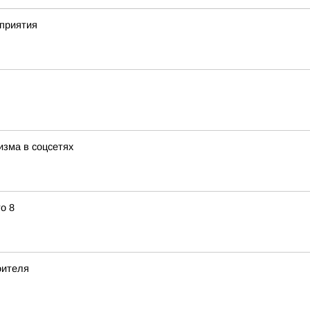
приятия
изма в соцсетях
о 8
оителя