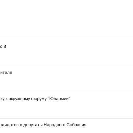
о 8
оителя
вку к окружному форуму "Юнармии"
андидатов в депутаты Народного Собрания