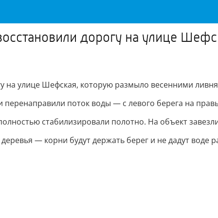
 восстановили дорогу на улице Шеф
у на улице Шефская, которую размыло весенними ливня
и перенаправили поток воды — с левого берега на прав
олностью стабилизировали полотно. На объект завезли 
деревья — корни будут держать берег и не дадут воде р