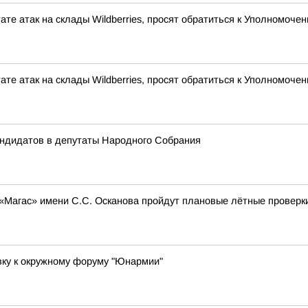
ате атак на склады Wildberries, просят обратиться к Уполномоч
ате атак на склады Wildberries, просят обратиться к Уполномоч
андидатов в депутаты Народного Собрания
 «Магас» имени С.С. Осканова пройдут плановые лётные проверк
вку к окружному форуму "Юнармии"