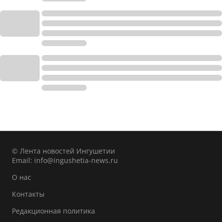
© Лента новостей Ингушетии
Email:
info@ingushetia-news.ru
О нас
Контакты
Редакционная политика