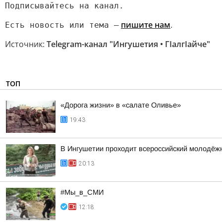
Подписывайтесь на канал.
пишите нам
.
Есть новость или тема —
Источник:
Telegram-канал "Ингушетия • ГIалгIайче"
ТОП
«Дорога жизни» в «салате Оливье»
19:43
В Ингушетии проходит всероссийский молодёж
20:13
#Мы_в_СМИ
12:18