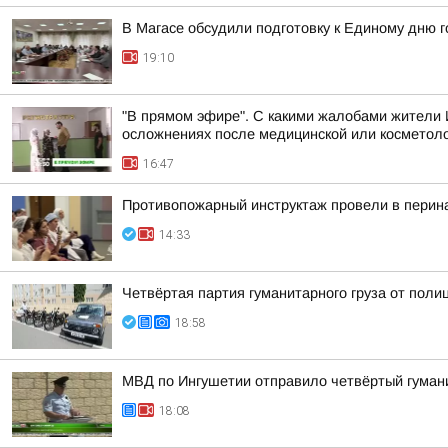
В Магасе обсудили подготовку к Единому дню г
19:10
"В прямом эфире". С какими жалобами жители 
осложнениях после медицинской или косметоло
16:47
Противопожарный инструктаж провели в перин
14:33
Четвёртая партия гуманитарного груза от поли
18:58
МВД по Ингушетии отправило четвёртый гуман
18:08