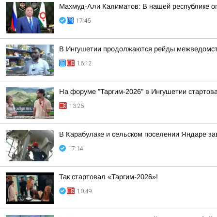
Махмуд-Али Калиматов: В нашей республике о
17:45
В Ингушетии продолжаются рейды межведомств
16:12
На форуме "Таргим-2026" в Ингушетии стартов
13:25
В Карабулаке и сельском поселении Яндаре з
17:14
Так стартовал «Таргим-2026»!
10:49