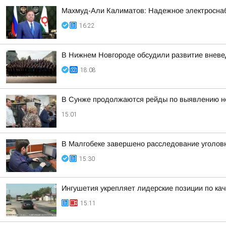
Махмуд-Али Калиматов: Надежное электросна
16:22
В Нижнем Новгороде обсудили развитие вневе
18:08
В Сунже продолжаются рейды по выявлению н
15:01
В Малгобеке завершено расследование уголов
15:30
Ингушетия укрепляет лидерские позиции по кач
15:11