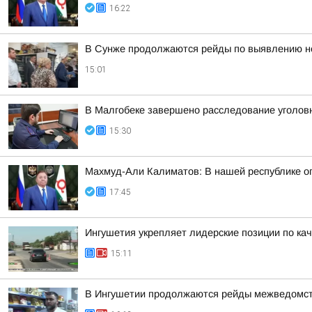
16:22
В Сунже продолжаются рейды по выявлению н
15:01
В Малгобеке завершено расследование уголов
15:30
Махмуд-Али Калиматов: В нашей республике о
17:45
Ингушетия укрепляет лидерские позиции по кач
15:11
В Ингушетии продолжаются рейды межведомств