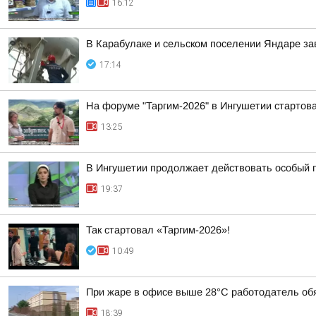
16:12
В Карабулаке и сельском поселении Яндаре з
17:14
На форуме "Таргим-2026" в Ингушетии стартов
13:25
В Ингушетии продолжает действовать особый 
19:37
Так стартовал «Таргим-2026»!
10:49
При жаре в офисе выше 28°C работодатель обя
18:39