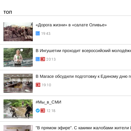
ТОП
«Дорога жизни» в «салате Оливье»
19:43
В Ингушетии проходит всероссийский молодёж
20:13
В Магасе обсудили подготовку к Единому дню г
19:10
#Мы_в_СМИ
12:18
"В прямом эфире". С какими жалобами жители 