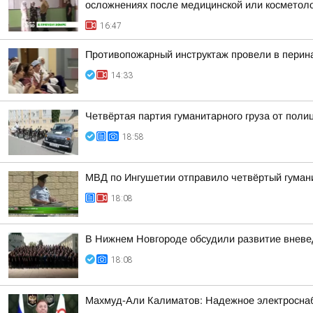
осложнениях после медицинской или косметоло
16:47
Противопожарный инструктаж провели в перин
14:33
Четвёртая партия гуманитарного груза от поли
18:58
МВД по Ингушетии отправило четвёртый гуман
18:08
В Нижнем Новгороде обсудили развитие вневе
18:08
Махмуд-Али Калиматов: Надежное электросна