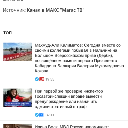
Источник:
Канал в МАКС "Магас ТВ"
ТОП
Махмуд-Али Калиматов: Сегодня вместе со
своими коллегами побывал в Нальчике на
Большом Всероссийском призе (Дерби),
посвящённом памяти первого Президента
Кабардино-Балкарии Валерия Мухамедовича
Кокова
19:55
При первой же проверке инспектор
Госавтоинспекции вправе вынести
предупреждение или назначить
административный штраф
14:00
Ирина Волк: МВД России напоминает: