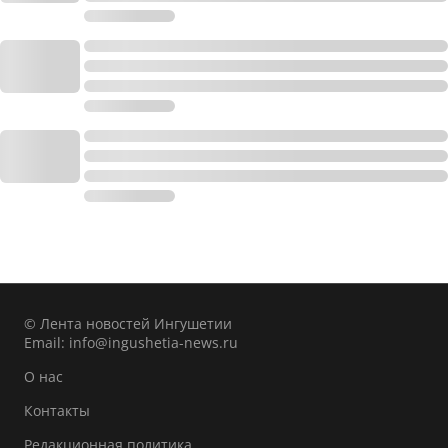
© Лента новостей Ингушетии
Email:
info@ingushetia-news.ru
О нас
Контакты
Редакционная политика