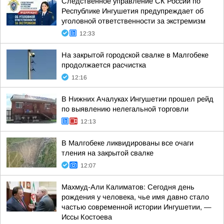
Следственное управление СК России по
Республике Ингушетия предупреждает об
уголовной ответственности за экстремизм
12:33
На закрытой городской свалке в Малгобеке
продолжается расчистка
12:16
В Нижних Ачалуках Ингушетии прошел рейд
по выявлению нелегальной торговли
12:13
В Малгобеке ликвидированы все очаги
тления на закрытой свалке
12:07
Махмуд-Али Калиматов: Сегодня день
рождения у человека, чье имя давно стало
частью современной истории Ингушетии, —
Иссы Костоева