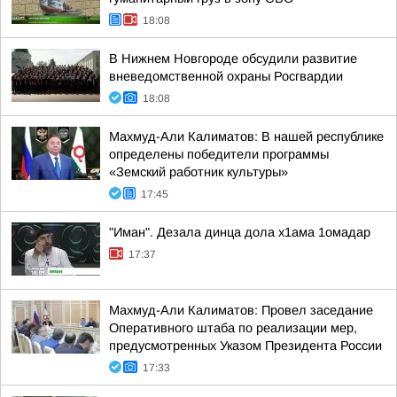
18:08
В Нижнем Новгороде обсудили развитие
вневедомственной охраны Росгвардии
18:08
Махмуд-Али Калиматов: В нашей республике
определены победители программы
«Земский работник культуры»
17:45
"Иман". Дезала динца дола х1ама 1омадар
17:37
Махмуд-Али Калиматов: Провел заседание
Оперативного штаба по реализации мер,
предусмотренных Указом Президента России
17:33