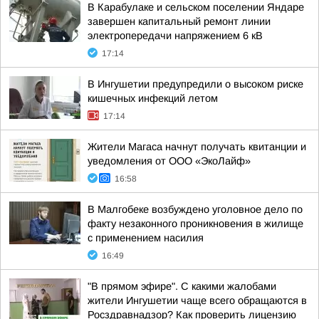
В Карабулаке и сельском поселении Яндаре
завершен капитальный ремонт линии
электропередачи напряжением 6 кВ
17:14
В Ингушетии предупредили о высоком риске
кишечных инфекций летом
17:14
Жители Магаса начнут получать квитанции и
уведомления от ООО «ЭкоЛайф»
16:58
В Малгобеке возбуждено уголовное дело по
факту незаконного проникновения в жилище
с применением насилия
16:49
"В прямом эфире". С какими жалобами
жители Ингушетии чаще всего обращаются в
Росздравнадзор? Как проверить лицензию