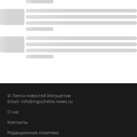
© Лента новостей Ингушетии
Email:
info@ingushetia-news.ru
О нас
Контакты
Редакционная политика