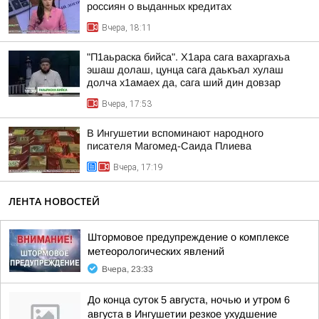
россиян о выданных кредитах
Вчера, 18:11
"П1аьраска бийса". Х1ара сага вахаргахьа
эшаш долаш, цунца сага даькъал хулаш
долча х1амаех да, сага ший дин довзар
Вчера, 17:53
В Ингушетии вспоминают народного
писателя Магомед-Саида Плиева
Вчера, 17:19
ЛЕНТА НОВОСТЕЙ
Штормовое предупреждение о комплексе
метеорологических явлений
Вчера, 23:33
До конца суток 5 августа, ночью и утром 6
августа в Ингушетии резкое ухудшение