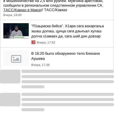
в мошенничестве на 2,5 млн рублей. Мужчина арестован,
сообщили в региональном следственном управлении СК.
ТАСС/Кавказ в Максе
//
ТАСС/Кавказ
Вчера, 18:00
"П1аьраска бийса". Х1ара сага вахаргахьа
эшаш долаш, цунца сага даькъал хулаш
долча х1амаех да, сага ший дин довзар
Вчера, 17:53
В 16:20 было обнаружено тело Бекхана
Аушева
Вчера, 17:39