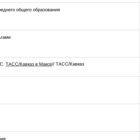
реднего общего образования
ьгами
ЧС.
ТАСС/Кавказ в Максе
//
ТАСС/Кавказ
ния