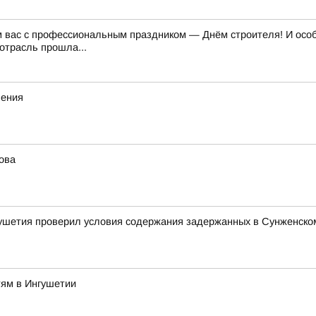
м вас с профессиональным праздником — Днём строителя! И особе
отрасль прошла...
ления
ова
ушетия проверил условия содержания задержанных в Сунженско
тям в Ингушетии