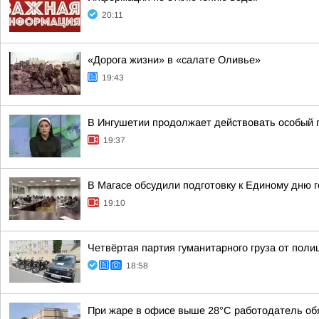
20:11
«Дорога жизни» в «салате Оливье»
19:43
В Ингушетии продолжает действовать особый
19:37
В Магасе обсудили подготовку к Единому дню 
19:10
Четвёртая партия гуманитарного груза от пол
18:58
При жаре в офисе выше 28°C работодатель обя