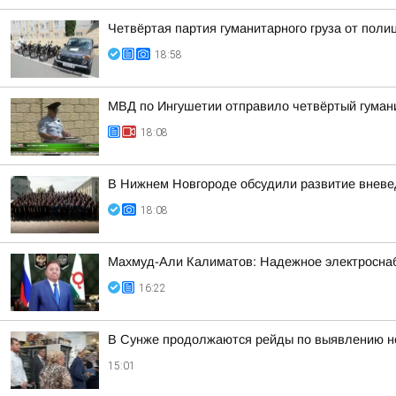
Четвёртая партия гуманитарного груза от поли
18:58
МВД по Ингушетии отправило четвёртый гуман
18:08
В Нижнем Новгороде обсудили развитие вневе
18:08
Махмуд-Али Калиматов: Надежное электросна
16:22
В Сунже продолжаются рейды по выявлению н
15:01