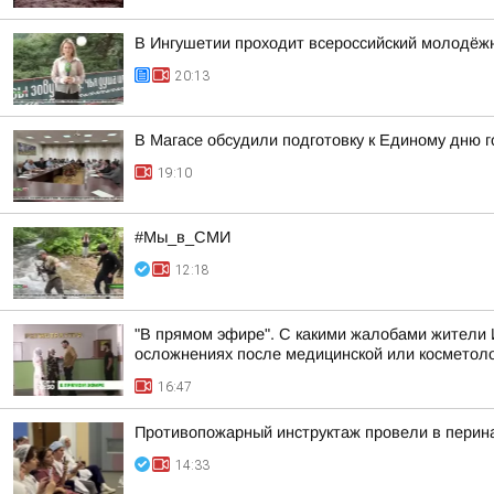
В Ингушетии проходит всероссийский молодёж
20:13
В Магасе обсудили подготовку к Единому дню г
19:10
#Мы_в_СМИ
12:18
"В прямом эфире". С какими жалобами жители 
осложнениях после медицинской или косметоло
16:47
Противопожарный инструктаж провели в перин
14:33