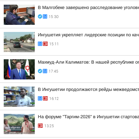
В Малгобеке завершено расследование уголов
15:30
Ингушетия укрепляет лидерские позиции по кач
15:11
Махмуд-Али Калиматов: В нашей республике о
17:45
В Ингушетии продолжаются рейды межведомств
16:12
На форуме "Таргим-2026" в Ингушетии стартов
13:25