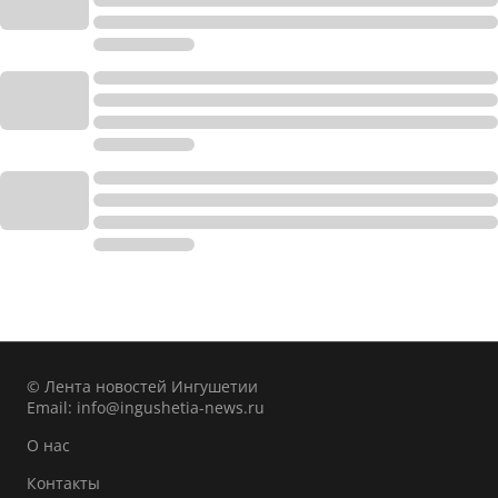
© Лента новостей Ингушетии
Email:
info@ingushetia-news.ru
О нас
Контакты