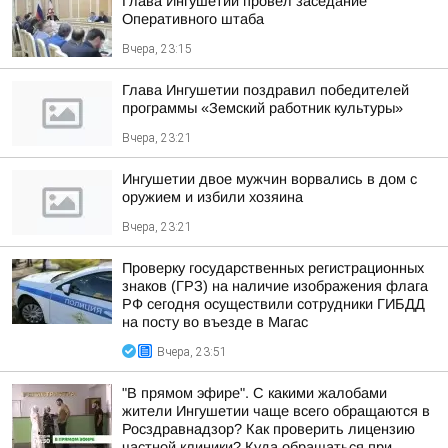
Глава Ингушетии провел заседание
Оперативного штаба
Вчера, 23:15
Глава Ингушетии поздравил победителей
программы «Земский работник культуры»
Вчера, 23:21
Ингушетии двое мужчин ворвались в дом с
оружием и избили хозяина
Вчера, 23:21
Проверку государственных регистрационных
знаков (ГРЗ) на наличие изображения флага
РФ сегодня осуществили сотрудники ГИБДД
на посту во въезде в Магас
Вчера, 23:51
"В прямом эфире". С какими жалобами
жители Ингушетии чаще всего обращаются в
Росздравнадзор? Как проверить лицензию
частной клиники? Куда обращаться при