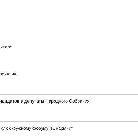
оителя
приятия
андидатов в депутаты Народного Собрания
вку к окружному форуму "Юнармии"