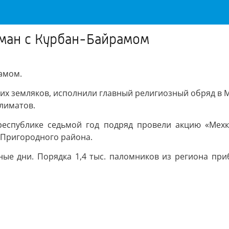
ьман с Курбан-Байрамом
амом.
их земляков, исполнили главный религиозный обряд в 
лиматов.
республике седьмой год подряд провели акцию «Мехк
 Пригородного района.
ные дни. Порядка 1,4 тыс. паломников из региона пр