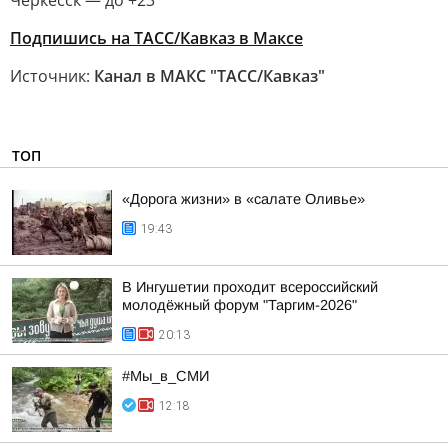
Черкесск — до +23
Подпишись на ТАСС/Кавказ в Максе
Источник:
Канал в МАКС "ТАСС/Кавказ"
ТОП
«Дорога жизни» в «салате Оливье»
19:43
В Ингушетии проходит всероссийский
молодёжный форум "Таргим-2026"
20:13
#Мы_в_СМИ
12:18