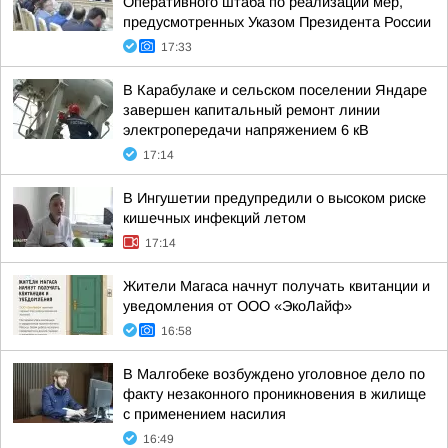
Оперативного штаба по реализации мер,
предусмотренных Указом Президента России
17:33
В Карабулаке и сельском поселении Яндаре
завершен капитальный ремонт линии
электропередачи напряжением 6 кВ
17:14
В Ингушетии предупредили о высоком риске
кишечных инфекций летом
17:14
Жители Магаса начнут получать квитанции и
уведомления от ООО «ЭкоЛайф»
16:58
В Малгобеке возбуждено уголовное дело по
факту незаконного проникновения в жилище
с применением насилия
16:49