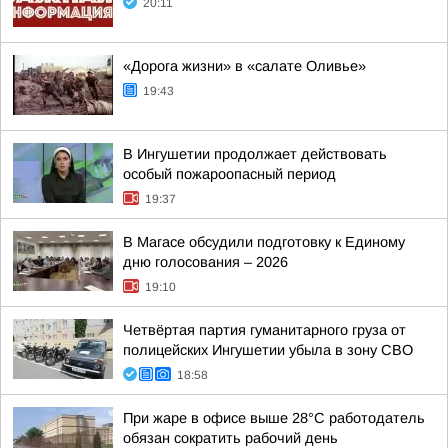
20:11
«Дорога жизни» в «салате Оливье»
19:43
В Ингушетии продолжает действовать
особый пожароопасный период
19:37
В Магасе обсудили подготовку к Единому
дню голосования – 2026
19:10
Четвёртая партия гуманитарного груза от
полицейских Ингушетии убыла в зону СВО
18:58
При жаре в офисе выше 28°C работодатель
обязан сократить рабочий день