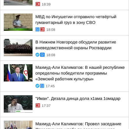
18:39
МВД по Ингушетии отправило четвёртый
гуманитарный груз в зону СВО
18:08
В Нижнем Новгороде обсудили развитие
вневедомственной охраны Росгвардии
18:08
Махмуд-Али Калиматов: В нашей республике
определены победители программы
«Земский работник культуры»
17:45
"Иман". Дезала динца дола х1ама 1омадар
17:37
Махмуд-Али Калиматов: Провел заседание