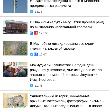
На закрытой городской свалке в Малгобеке
продолжается расчистка
12:16
В Нижних Ачалуках Ингушетии прошел рейд
по выявлению нелегальной торговли
12:13
В Малгобеке ликвидированы все очаги
тления на закрытой свалке
12:07
Махмуд-Али Калиматов: Сегодня день
рождения у человека, чье имя давно стало
частью современной истории Ингушетии, —
Иссы Костоева
11:46
Удивительные истории, уникальные
архивные материалы, фотографии, письма и
документальные свидетельства — в новом