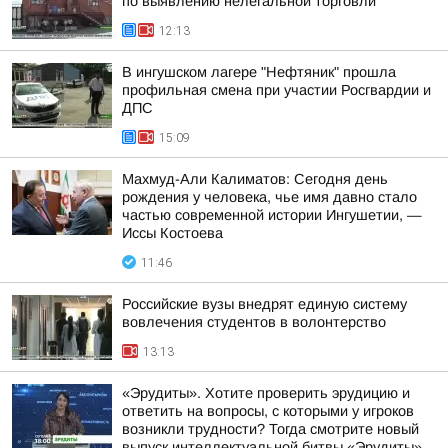
по выявлению нелегальной торговли
12:13
В ингушском лагере "Нефтяник" прошла
профильная смена при участии Росгвардии и
ДПС
15:09
Махмуд-Али Калиматов: Сегодня день
рождения у человека, чье имя давно стало
частью современной истории Ингушетии, —
Иссы Костоева
11:46
Российские вузы внедрят единую систему
вовлечения студентов в волонтерство
13:13
«Эрудиты». Хотите проверить эрудицию и
ответить на вопросы, с которыми у игроков
возникли трудности? Тогда смотрите новый
выпуск интеллектуальной битвы «Эрудиты»