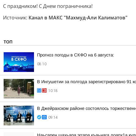
С праздником! С Днем пограничника!
Источник:
Канал в МАКС "Махмуд-Али Калиматов"
ТОП
Прогноз погоды в СКФО на 6 августа:
08:10
В Ингушетии за полгода зарегистрировано 91 
10:18
В Джейрахском районе состоялось торжествен
09:14
Наьсарен шахьара эггара къаьнага лоарх1а ку