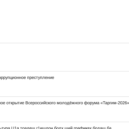
коррупционное преступление
ное открытие Всероссийского молодёжного форума «Таргим-2026
льтура Ц1а тоадеш г1ишлон болх ший графиках бодаш ба