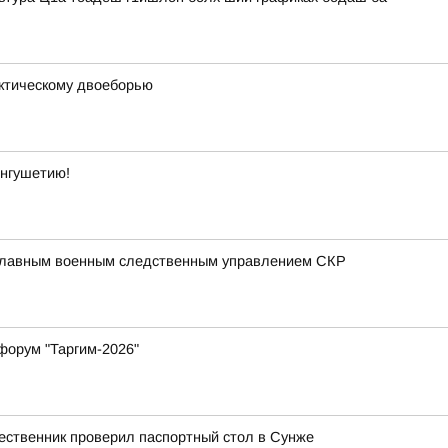
ктическому двоеборью
Ингушетию!
 Главным военным следственным управлением СКР
форум "Таргим-2026"
ественник проверил паспортный стол в Сунже