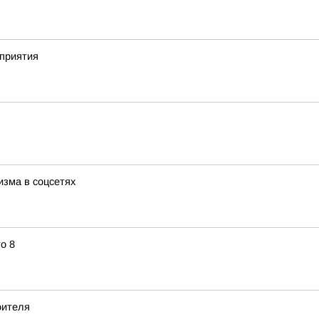
приятия
изма в соцсетях
о 8
оителя