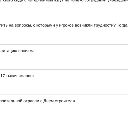
тского сада с нетерпением ждут не только сотрудники учреждени
ить на вопросы, с которыми у игроков возникли трудности? Тогд
илитацию нацизма
117 тысяч человек
роительной отрасли с Днем строителя