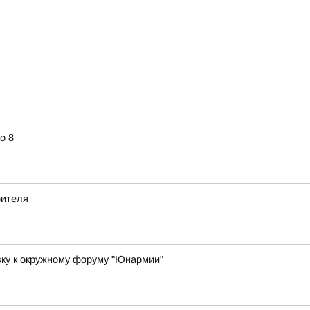
о 8
оителя
вку к окружному форуму "Юнармии"