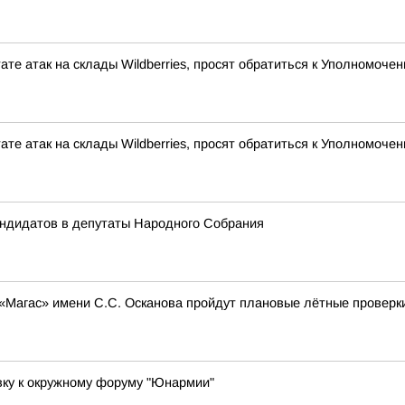
ате атак на склады Wildberries, просят обратиться к Уполномоч
ате атак на склады Wildberries, просят обратиться к Уполномоч
андидатов в депутаты Народного Собрания
 «Магас» имени С.С. Осканова пройдут плановые лётные проверк
вку к окружному форуму "Юнармии"