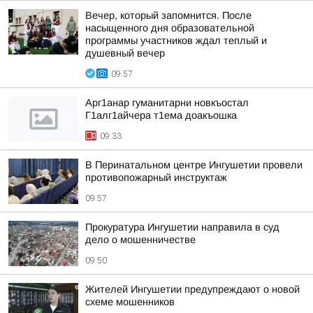
Вечер, который запомнится. После
насыщенного дня образовательной
программы участников ждал теплый и
душевный вечер
09:57
Арг1анар гуманитарни новкъостал
Г1алг1айчера т1ема доакъошка
09:33
В Перинатальном центре Ингушетии провели
противопожарный инструктаж
09:57
Прокуратура Ингушетии направила в суд
дело о мошенничестве
09:50
Жителей Ингушетии предупреждают о новой
схеме мошенников