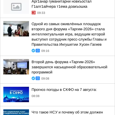
Арг1анар гуманитарни новкъостал
Г1алг1айчера т1ема доакъошка
09:33
Одной из самых оживлённых площадок
второго дня форума «Таргим-2026» стала
интеллектуальная игра, ведущим которой
выступил сотрудник пресс-службы Главы и
Правительства Ингушетии Хусен Гагиев
09:16
Второй день форума «Таргим-2026»
завершился насыщенной образовательной
программой
09:08
Прогноз погоды в СКФО на 7 августа:
08:08
Что такое НСУ и почему об этом должен