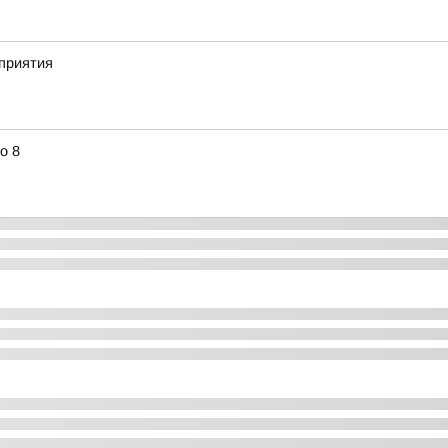
приятия
о 8