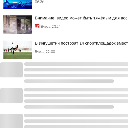
09:09
Внимание, видео может быть тяжёлым для вос
Вчера, 23:21
В Ингушетии построят 14 спортплощадок вмест
Вчера, 22:00