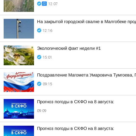
12:07
На закрытой городской свалке в Малгобеке пр
12:16
Экологический факт недели #1
15:01
Поздравление Магомета Умаровича Тумгоева, 
09:15
Прогноз погоды в СКФО на 8 августа:
09:09
Прогноз погоды в СКФО на 8 августа: