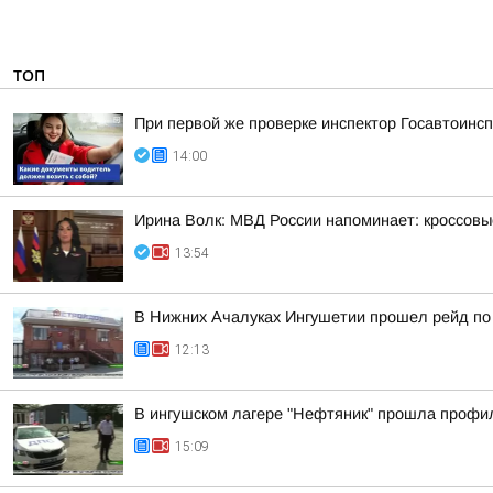
ТОП
При первой же проверке инспектор Госавтоин
14:00
Ирина Волк: МВД России напоминает: кроссовы
13:54
В Нижних Ачалуках Ингушетии прошел рейд по
12:13
В ингушском лагере "Нефтяник" прошла профи
15:09