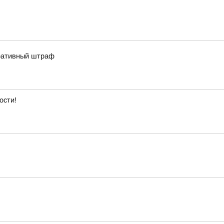
тративный штраф
ости!