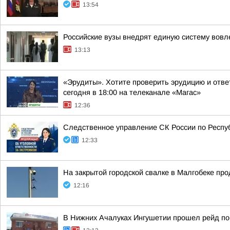
13:54
Российские вузы внедрят единую систему вовл
13:13
«Эрудиты». Хотите проверить эрудицию и ответ
сегодня в 18:00 на телеканале «Магас»
12:36
Следственное управление СК России по Респуб
12:33
На закрытой городской свалке в Малгобеке пр
12:16
В Нижних Ачалуках Ингушетии прошел рейд по