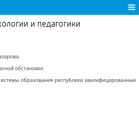
хологии и педагогики
азарова.
асной обстановке.
 системы образования республики квалифицированные