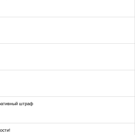
тративный штраф
ости!