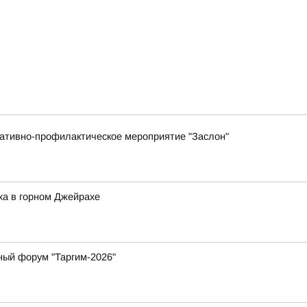
ративно-профилактическое мероприятие "Заслон"
ха в горном Джейрахе
ный форум "Таргим-2026"