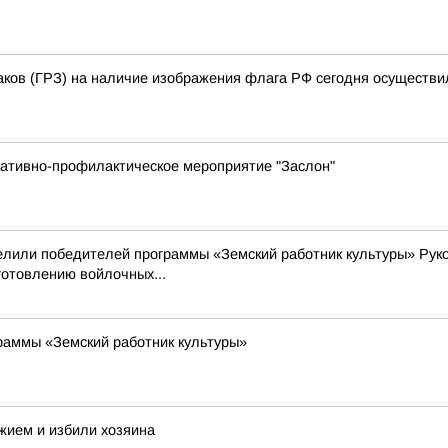
аков (ГРЗ) на наличие изображения флага РФ сегодня осуществи
ративно-профилактическое мероприятие "Заслон"
делили победителей программы «Земский работник культуры» Рук
готовлению войлочных...
раммы «Земский работник культуры»
жием и избили хозяина