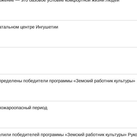
бжение — это базовое условие комфортной жизни людей
атальном центре Ингушетии
пределены победители программы «Земский работник культуры»
пожароопасный период
елили победителей программы «Земский работник культуры» Рук