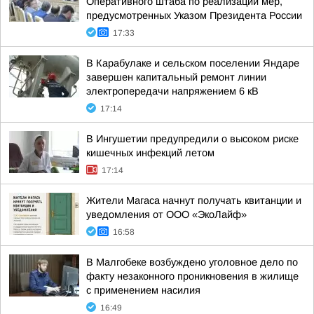
Оперативного штаба по реализации мер,
предусмотренных Указом Президента России
17:33
В Карабулаке и сельском поселении Яндаре
завершен капитальный ремонт линии
электропередачи напряжением 6 кВ
17:14
В Ингушетии предупредили о высоком риске
кишечных инфекций летом
17:14
Жители Магаса начнут получать квитанции и
уведомления от ООО «ЭкоЛайф»
16:58
В Малгобеке возбуждено уголовное дело по
факту незаконного проникновения в жилище
с применением насилия
16:49