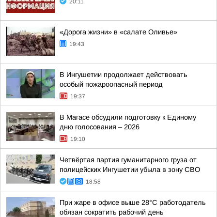
20:11
«Дорога жизни» в «салате Оливье»
19:43
В Ингушетии продолжает действовать
особый пожароопасный период
19:37
В Магасе обсудили подготовку к Единому
дню голосования – 2026
19:10
Четвёртая партия гуманитарного груза от
полицейских Ингушетии убыла в зону СВО
18:58
При жаре в офисе выше 28°C работодатель
обязан сократить рабочий день