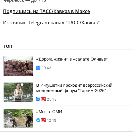
Черкесск — до +15
Подпишись на ТАСС/Кавказ в Максе
Источник:
Telegram-канал "ТАСС/Кавказ"
ТОП
«Дорога жизни» в «салате Оливье»
19:43
В Ингушетии проходит всероссийский
молодёжный форум "Таргим-2026"
20:13
#Мы_в_СМИ
12:18