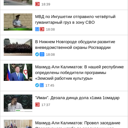
18:39
МВД по Ингушетии отправило четвёртый
гуманитарный груз в зону СВО
18:08
В Нижнем Новгороде обсудили развитие
вневедомственной охраны Росгвардии
18:08
Махмуд-Али Калиматов: В нашей республике
определены победители программы
«Земский работник культуры»
17:45
"Иман". Дезала динца дола х1ама 1омадар
17:37
Махмуд-Али Калиматов: Провел заседание