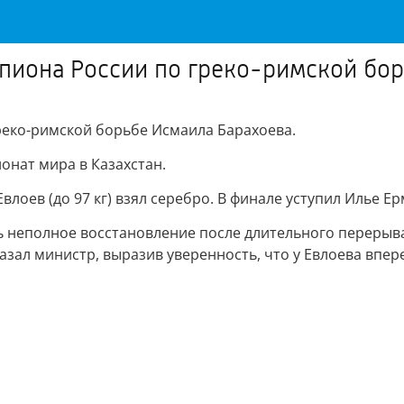
мпиона России по греко-римской бо
реко-римской борьбе Исмаила Барахоева.
онат мира в Казахстан.
лоев (до 97 кг) взял серебро. В финале уступил Илье Е
 неполное восстановление после длительного перерыва. 
азал министр, выразив уверенность, что у Евлоева впе