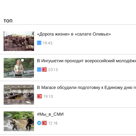
ТОП
«Дорога жизни» в «салате Оливье»
19:43
В Ингушетии проходит всероссийский молодёж
20:13
В Магасе обсудили подготовку к Единому дню г
19:10
#Мы_в_СМИ
12:18