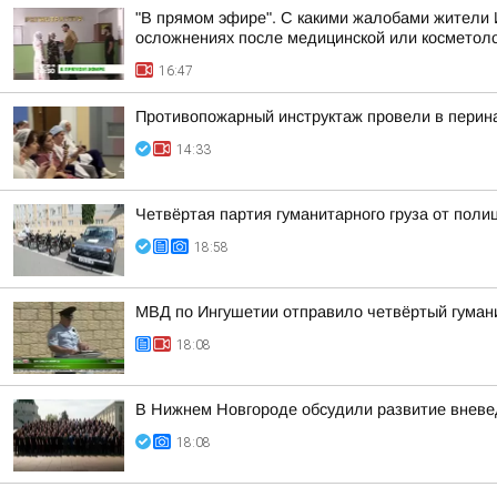
"В прямом эфире". С какими жалобами жители 
осложнениях после медицинской или косметоло
16:47
Противопожарный инструктаж провели в перин
14:33
Четвёртая партия гуманитарного груза от поли
18:58
МВД по Ингушетии отправило четвёртый гуман
18:08
В Нижнем Новгороде обсудили развитие вневе
18:08