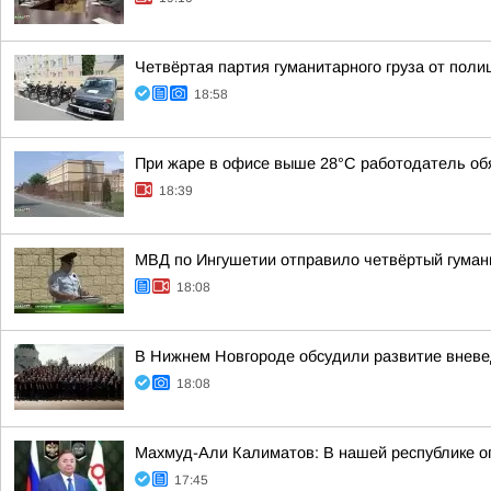
Четвёртая партия гуманитарного груза от пол
18:58
При жаре в офисе выше 28°C работодатель обя
18:39
МВД по Ингушетии отправило четвёртый гуман
18:08
В Нижнем Новгороде обсудили развитие вневе
18:08
Махмуд-Али Калиматов: В нашей республике о
17:45