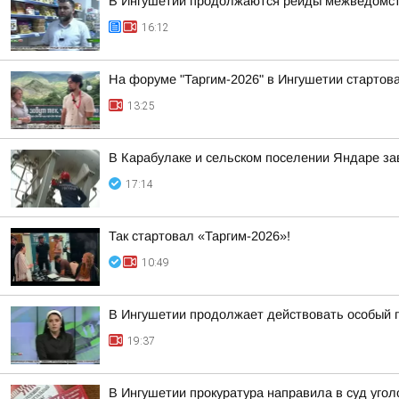
В Ингушетии продолжаются рейды межведомств
16:12
На форуме "Таргим-2026" в Ингушетии стартов
13:25
В Карабулаке и сельском поселении Яндаре з
17:14
Так стартовал «Таргим-2026»!
10:49
В Ингушетии продолжает действовать особый 
19:37
В Ингушетии прокуратура направила в суд уг