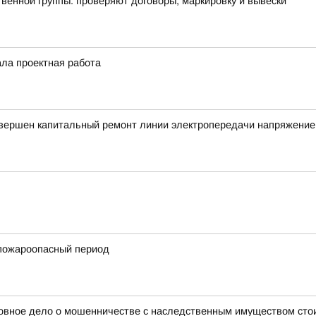
енной группы: проверяют договоры, маркировку и вывески
ала проектная работа
авершен капитальный ремонт линии электропередачи напряжение
пожароопасный период
оловное дело о мошенничестве с наследственным имуществом ст