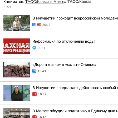
Калиматов.
ТАСС/Кавказ в Максе
//
ТАСС/Кавказ
21:21
В Ингушетии проходит всероссийский молодёж
20:13
Информация по отключению воды!
20:11
«Дорога жизни» в «салате Оливье»
19:43
В Ингушетии продолжает действовать особый
19:37
В Магасе обсудили подготовку к Единому дню 
19:10