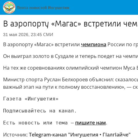
В аэропорту «Магас» встретили че
СМИ
31 мая 2026, 23:45
В аэропорту «Магас» встретили
чемпиона
России по г
Он выиграл золото в Суздале и теперь поедет на чемпи
На тех же соревнованиях олимпийский чемпион Муса Ев
Министр спорта Руслан Белхороев объяснил: сказалось
важный этап на пути к полному восстановлению», — ск
Газета «Ингушетия»
Подписывайтесь на канал.
пишите нам
.
Есть новость или тема —
Источник:
Telegram-канал "Ингушетия • ГIалгIайче"