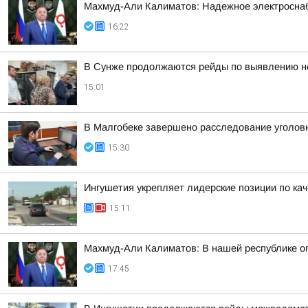
Махмуд-Али Калиматов: Надежное электросна
16:22
В Сунже продолжаются рейды по выявлению н
15:01
В Малгобеке завершено расследование уголов
15:30
Ингушетия укрепляет лидерские позиции по кач
15:11
Махмуд-Али Калиматов: В нашей республике о
17:45