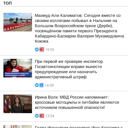
ТОП
Махмуд-Али Калиматов: Сегодня вместе со
своими коллегами побывал в Нальчике на
Большом Всероссийском призе (Дерби),
посвящённом памяти первого Президента
Кабардино-Балкарии Валерия Мухамедовича
Кокова
19:55
При первой же проверке инспектор
Госавтоинспекции вправе вынести
предупреждение или назначить
административный штраф
14:00
Ирина Волк: МВД России напоминает:
кроссовые мотоциклы и питбайки являются
источником повышенной опасности!
13:54
Глава Ингушетии поздравил Иссу Костоева с