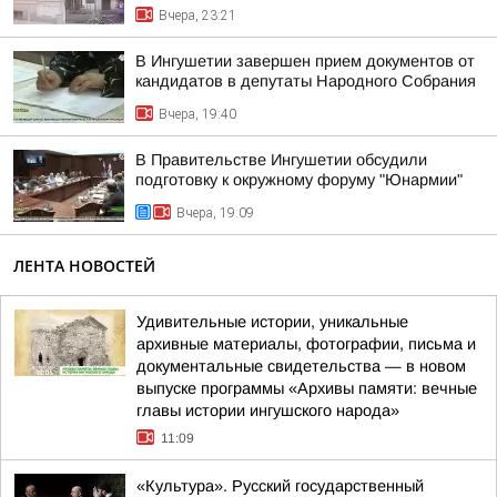
Вчера, 23:21
В Ингушетии завершен прием документов от
кандидатов в депутаты Народного Собрания
Вчера, 19:40
В Правительстве Ингушетии обсудили
подготовку к окружному форуму "Юнармии"
Вчера, 19:09
ЛЕНТА НОВОСТЕЙ
Удивительные истории, уникальные
архивные материалы, фотографии, письма и
документальные свидетельства — в новом
выпуске программы «Архивы памяти: вечные
главы истории ингушского народа»
11:09
«Культура». Русский государственный