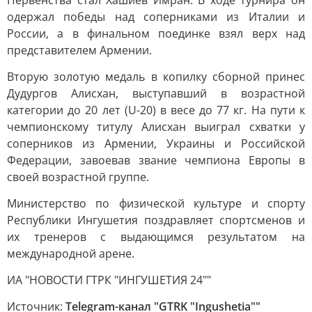
Первенства стал Хашиев Имран. В ходе турнира он
одержал победы над соперниками из Италии и
России, а в финальном поединке взял верх над
представителем Армении.
Вторую золотую медаль в копилку сборной принес
Дудургов Алисхан, выступавший в возрастной
категории до 20 лет (U-20) в весе до 77 кг. На пути к
чемпионскому титулу Алисхан выиграл схватки у
соперников из Армении, Украины и Российской
Федерации, завоевав звание чемпиона Европы в
своей возрастной группе.
Министерство по физической культуре и спорту
Республики Ингушетия поздравляет спортсменов и
их тренеров с выдающимся результатом на
международной арене.
ИА "НОВОСТИ ГТРК "ИНГУШЕТИЯ 24""
Источник:
Telegram-канал "GTRK "Ingushetia""