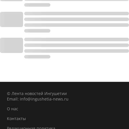
© Лента новостей Ингушетии
Email:
info@ingushetia-news.ru
О нас
Контакты
Редакционная политика