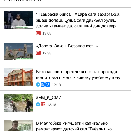
"П1аьраска бийса". Х1ара сага вахаргахьа
эшаш долаш, цунца сага даькъал хулаш
долча х1амаех да, сага ший дин довзар
13:08
«Дорога. Закон. Безопасность»
12:38
Безопасность прежде всего: как проходит
подготовка школы к новому учебному году
12:18
#Мы_в_СМИ
12:18
В Малгобеке Ингушетии капитально
ремонтируют детский сад "Гнёздышко"