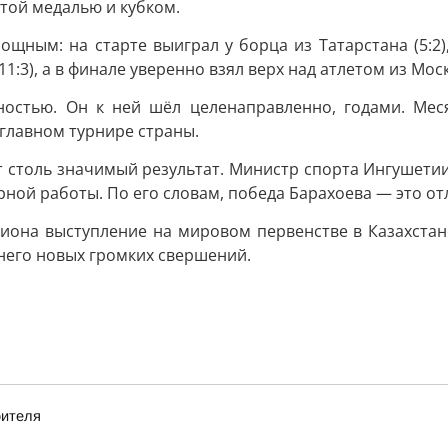
отой медалью и кубком.
щным: на старте выиграл у борца из Татарстана (5:2),
:3), а в финале уверенно взял верх над атлетом из Моск
ностью. Он к ней шёл целенаправленно, годами. Меся
 главном турнире страны.
т столь значимый результат. Министр спорта Ингушети
рной работы. По его словам, победа Барахоева — это о
иона выступление на мировом первенстве в Казахстан
 него новых громких свершений.
оителя