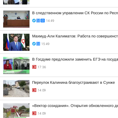
В следственном управлении СК России по Респ
14:49
Махмуд-Али Калиматов: Работа по совершенст
15:49
В Госдуме предложили заменить ЕГЭ на госуд
17:36
Переулок Калинина благоустраивают в Сунже
14:09
«Вектор созидания». Открытия обновленного де
14:09