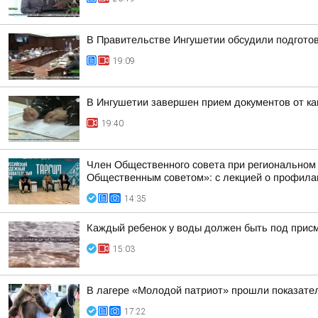
В Правительстве Ингушетии обсудили подгото
19:09
В Ингушетии завершен прием документов от к
19:40
Член Общественного совета при региональном
Общественным советом»: с лекцией о профилак
14:35
Каждый ребенок у воды должен быть под прис
15:03
В лагере «Молодой патриот» прошли показател
17:22