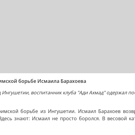
римской борьбе Исмаила Барахоева
 Ингушетии, воспитанник клуба "Ади Ахмад" одержал поб
имской борьбе из Ингушетии. Исмаил Барахоев возвр
десь знают: Исмаил не просто боролся. В весовой кат