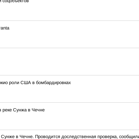
и соцобъектов
ranta
окио роли США в бомбардировках
в реке Сунжа в Чечне
еке Сунже в Чечне. Проводится доследственная проверка, сообщи