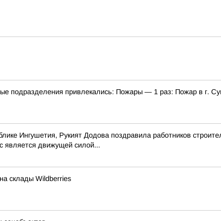
ые подразделения привлекались: Пожары — 1 раз: Пожар в г. С
блике Ингушетия, Рукият Додова поздравила работников строит
с является движущей силой...
а склады Wildberries