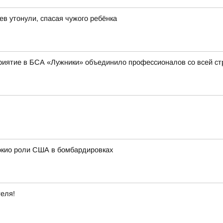
ев утонули, спасая чужого ребёнка
приятие в БСА «Лужники» объединило профессионалов со всей с
окио роли США в бомбардировках
теля!