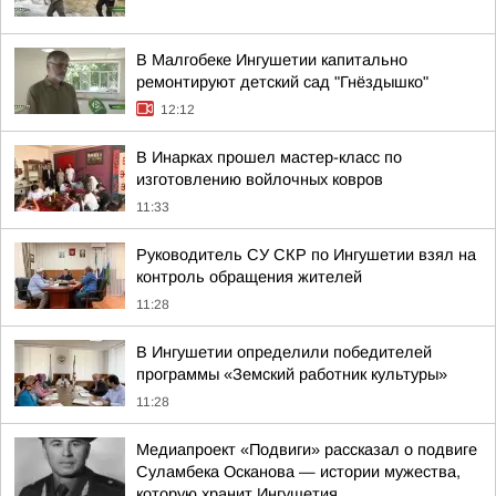
В Малгобеке Ингушетии капитально
ремонтируют детский сад "Гнёздышко"
12:12
В Инарках прошел мастер-класс по
изготовлению войлочных ковров
11:33
Руководитель СУ СКР по Ингушетии взял на
контроль обращения жителей
11:28
В Ингушетии определили победителей
программы «Земский работник культуры»
11:28
Медиапроект «Подвиги» рассказал о подвиге
Суламбека Осканова — истории мужества,
которую хранит Ингушетия