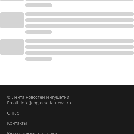
© Лента новостей Ингушетии
Email:
info@ingushetia-news.ru
О нас
Контакты
Редакционная политика