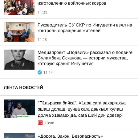
изготовлению войлочных ковров
11:33
Руководитель СУ СКР по Ингушетии взял на
контроль обращения жителей
11:28
Медиапроект «Подвиги» рассказал о подвиге
Суламбека Осканова — истории мужества,
которую хранит Ингушетия
11:14
ЛЕНТА НОВОСТЕЙ
"П1аьраска бийса". Х1ара сага вахаргахьа
эшаш долаш, цунца сага даькъал хулаш
долча х1амаех да, сага ший дин довзар
13:08
«Дорога. Закон. Безопасность»