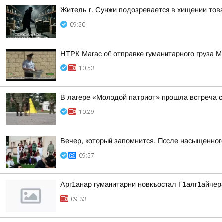
Житель г. Сунжи подозревается в хищении тов
09:50
НТРК Магас об отправке гуманитарного груза 
10:53
В лагере «Молодой патриот» прошла встреча с
10:29
Вечер, который запомнится. После насыщенно
09:57
Арг1анар гуманитарни новкъостал Г1алг1айче
09:33