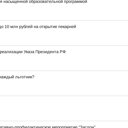
ся насыщенной образовательной программой
о 10 млн рублей на открытие пекарней
реализации Указа Президента РФ
 каждый льготник?
ративно-профилактическое мероприятие "Заслон"