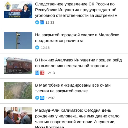
Следственное управление СК России по
Республике Ингушетия предупреждает об
уголовной ответственности за экстремизм
12:33
На закрытой городской свалке в Малгобеке
продолжается расчистка
12:16
В Нижних Ачалуках Ингушетии прошел рейд
по выявлению нелегальной торговли
12:13
В Малгобеке ликвидированы все очаги
тления на закрытой свалке
12:07
Махмуд-Али Калиматов: Сегодня день
рождения у человека, чье имя давно стало
частью современной истории Ингушетии, —
Иссы Костоева