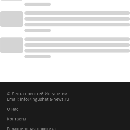
© Лента новостей Ингушетии
Email:
info@ingushetia-news.ru
О нас
Контакты
Редакционная политика