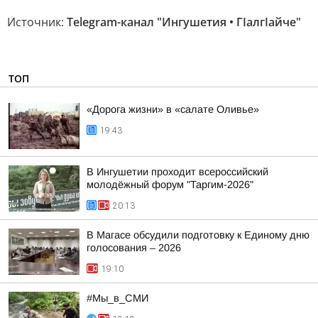
Источник:
Telegram-канал "Ингушетия • ГIалгIайче"
ТОП
«Дорога жизни» в «салате Оливье»
19:43
В Ингушетии проходит всероссийский
молодёжный форум "Таргим-2026"
20:13
В Магасе обсудили подготовку к Единому дню
голосования – 2026
19:10
#Мы_в_СМИ