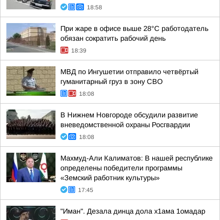
18:58
При жаре в офисе выше 28°C работодатель
обязан сократить рабочий день
18:39
МВД по Ингушетии отправило четвёртый
гуманитарный груз в зону СВО
18:08
В Нижнем Новгороде обсудили развитие
вневедомственной охраны Росгвардии
18:08
Махмуд-Али Калиматов: В нашей республике
определены победители программы
«Земский работник культуры»
17:45
"Иман". Дезала динца дола х1ама 1омадар