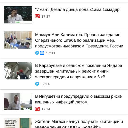
"Иман". Дезала динца дола х1ама 1омадар
17:37
Махмуд-Али Калиматов: Провел заседание
Оперативного штаба по реализации мер,
предусмотренных Указом Президента России
17:33
В Карабулаке и сельском поселении Яндаре
завершен капитальный ремонт линии
электропередачи напряжением 6 кВ
17:14
В Ингушетии предупредили о высоком риске
кишечных инфекций летом
17:14
Жители Магаса начнут получать квитанции и
уведомления от ООО «ЭкоЛайф»