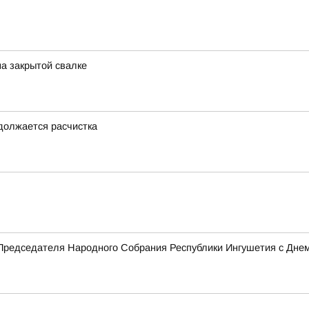
на закрытой свалке
одолжается расчистка
Председателя Народного Собрания Республики Ингушетия с Дне