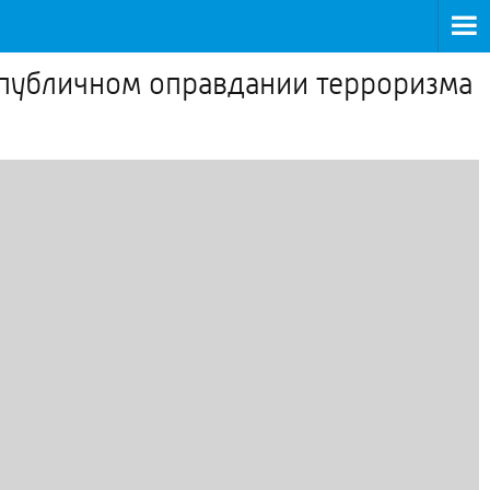
 публичном оправдании терроризма