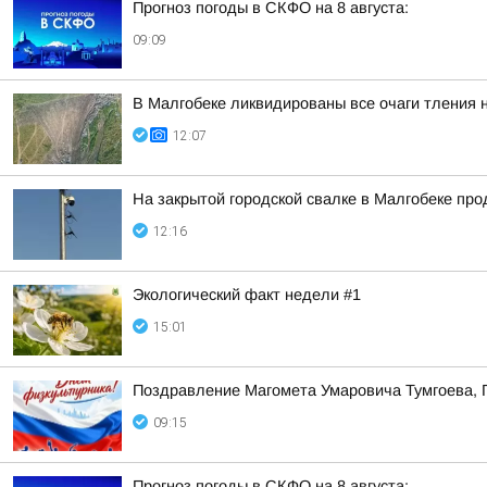
Прогноз погоды в СКФО на 8 августа:
09:09
В Малгобеке ликвидированы все очаги тления 
12:07
На закрытой городской свалке в Малгобеке пр
12:16
Экологический факт недели #1
15:01
Поздравление Магомета Умаровича Тумгоева, 
09:15
Прогноз погоды в СКФО на 8 августа: