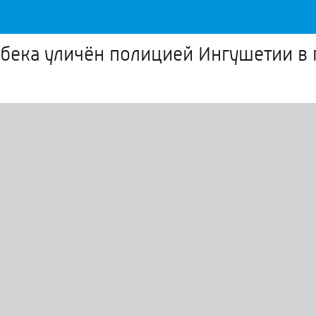
бека уличён полицией Ингушетии в