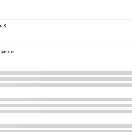
о 8
приятия