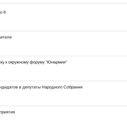
о 8
оителя
вку к окружному форуму "Юнармии"
андидатов в депутаты Народного Собрания
приятия