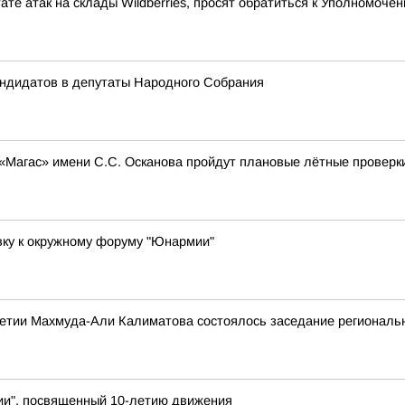
ате атак на склады Wildberries, просят обратиться к Уполномоч
андидатов в депутаты Народного Собрания
 «Магас» имени С.С. Осканова пройдут плановые лётные проверк
вку к окружному форуму "Юнармии"
етии Махмуда-Али Калиматова состоялось заседание региональн
ии", посвященный 10-летию движения