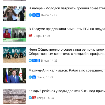
В лагере «Молодой патриот» прошли показател
Вчера, 17:22
В Госдуме предложили заменить ЕГЭ на госуд
Вчера, 17:36
Член Общественного совета при региональном
Общественным советом»: с лекцией о профилак
Вчера, 14:35
Махмуд-Али Калиматов: Работа по совершенст
Вчера, 15:49
Каждый ребенок у воды должен быть под прис
Вчера, 15:03